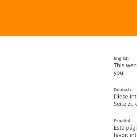
English
This webs
you.
Deutsch
Diese Int
Seite zu
Español
Esta pág
favor, i