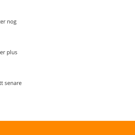
ter nog
yer plus
tt senare