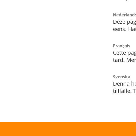
Nederland
Deze pag
eens. Har
Français
Cette pag
tard. Me
Svenska
Denna he
tillfälle