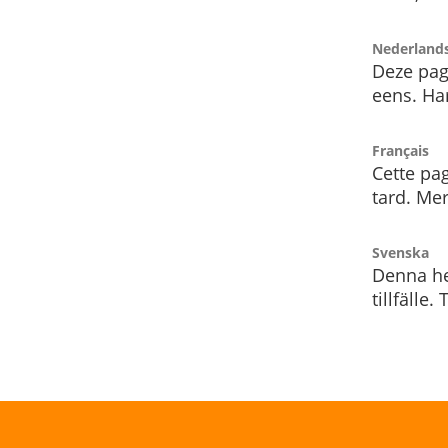
Nederland
Deze pag
eens. Har
Français
Cette pag
tard. Me
Svenska
Denna he
tillfälle