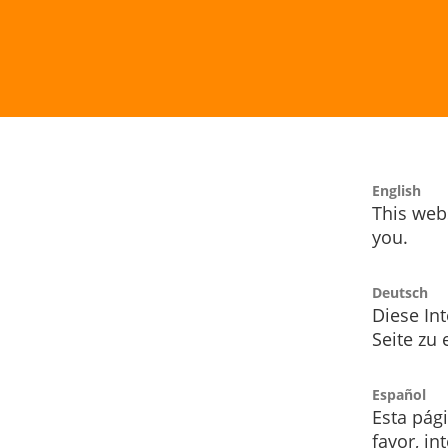
English
This webs
you.
Deutsch
Diese Int
Seite zu
Español
Esta pág
favor, i