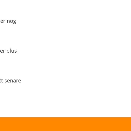
ter nog
yer plus
tt senare